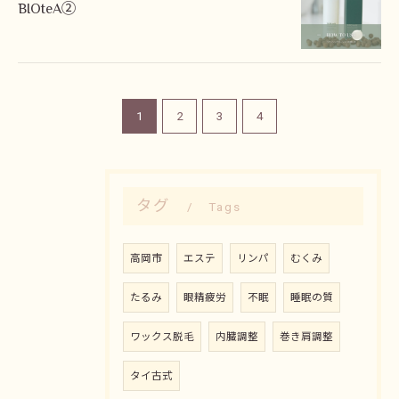
BIOteA②
1
2
3
4
タグ
Tags
高岡市
エステ
リンパ
むくみ
たるみ
眼精疲労
不眠
睡眠の質
ワックス脱毛
内臓調整
巻き肩調整
タイ古式