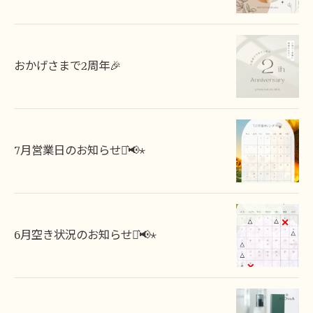
おかげさまで2周年🎉
7月営業日のお知らせ⋆͛📢⋆
6月空き状況のお知らせ⋆͛📢⋆