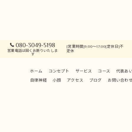
080-3049-5198
[営業時間]9:00～17:00[定休日]不
営業電話は固くお断りいたしま
定休
す
ホーム
コンセプト
サービス
コース
代表あ
自律神経
小顔
アクセス
ブログ
お問い合わ